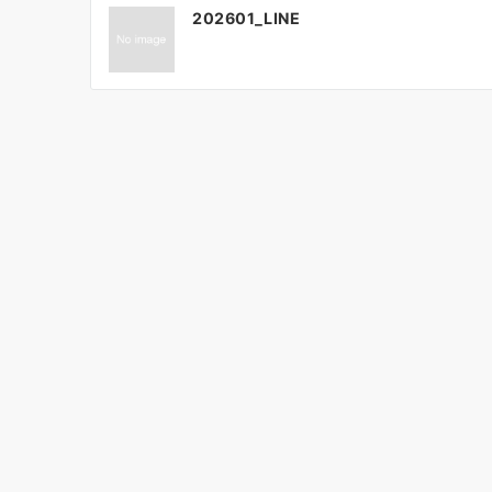
投
202601_LINE
稿
ナ
ビ
ゲ
ー
シ
ョ
ン