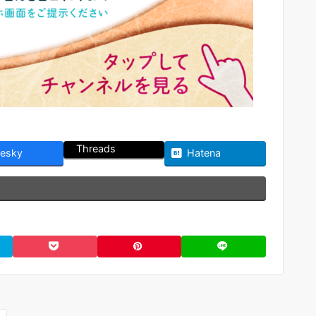
Threads
uesky
Hatena