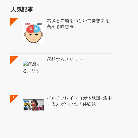
人気記事
1
右脳と左脳をつないで発想力を
高める瞑想法！
2
瞑想するメリット
3
イルチブレインヨガ体験談-集中
する力がついた！体験談