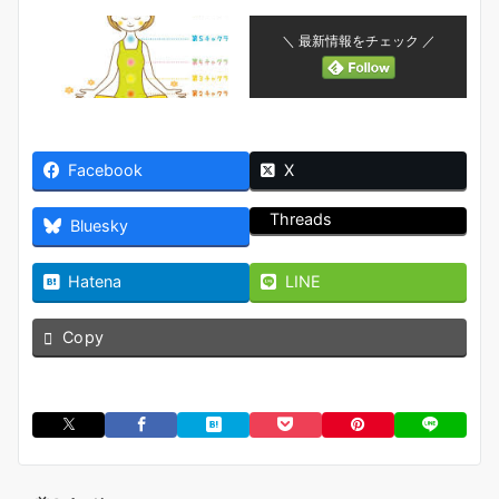
＼ 最新情報をチェック ／
Facebook
X
Threads
Bluesky
Hatena
LINE
Copy