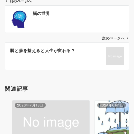
前のページへ
投
脳の世界
稿
ナ
ビ
ゲ
次のページへ
ー
脳と腸を整えると人生が変わる？
シ
ョ
ン
関連記事
2026年7月13日
2024年6月1日