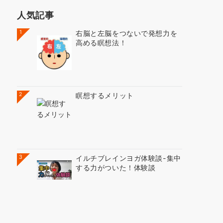
人気記事
1
右脳と左脳をつないで発想力を
高める瞑想法！
2
瞑想するメリット
3
イルチブレインヨガ体験談-集中
する力がついた！体験談