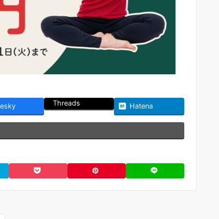
Threads
uesky
Hatena