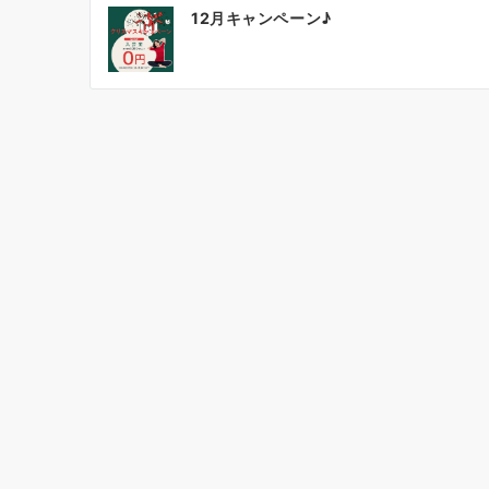
投
12月キャンペーン♪
稿
ナ
ビ
ゲ
ー
シ
ョ
ン