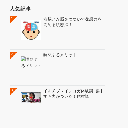
人気記事
1
右脳と左脳をつないで発想力を
高める瞑想法！
2
瞑想するメリット
3
イルチブレインヨガ体験談-集中
する力がついた！体験談