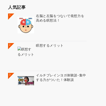
人気記事
1
右脳と左脳をつないで発想力を
高める瞑想法！
2
瞑想するメリット
3
イルチブレインヨガ体験談-集中
する力がついた！体験談