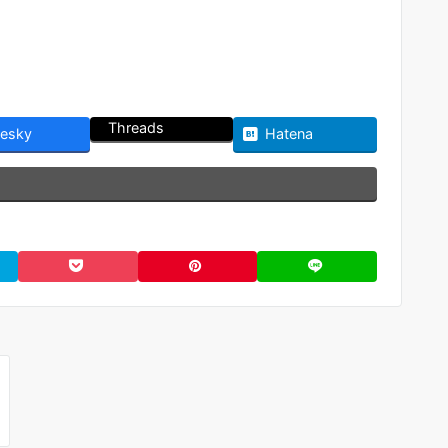
Threads
uesky
Hatena