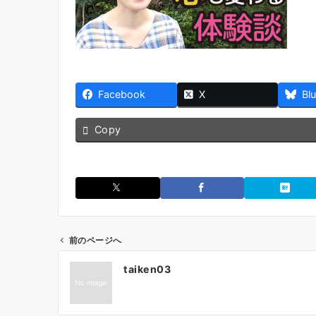
Facebook
X
Bl
Copy
前のページへ
投
taiken03
稿
ナ
ビ