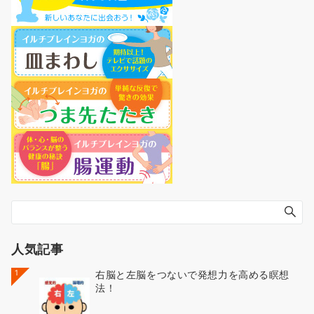
人気記事
1
右脳と左脳をつないで発想力を高める瞑想
法！