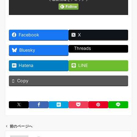
Facebook
X
Threads
Bluesky
Hatena
LINE
Copy
前のページへ
投