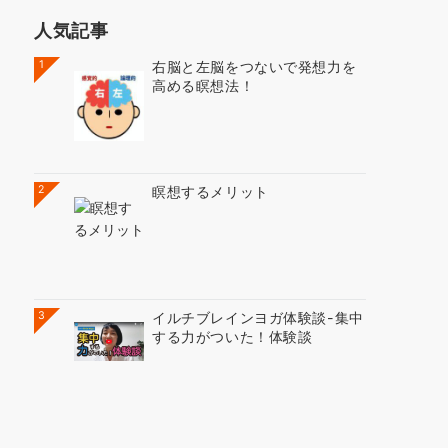
人気記事
1
右脳と左脳をつないで発想力を
高める瞑想法！
2
瞑想するメリット
3
イルチブレインヨガ体験談-集中
する力がついた！体験談