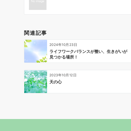
ナ
ビ
ゲ
ー
関連記事
シ
ョ
2024年10月23日
ン
ライフワークバランスが整い、生きがいが
見つかる場所！
2023年10月12日
天の心