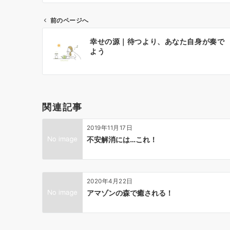
前のページへ
投
幸せの源｜待つより、あなた自身が奏で
稿
よう
ナ
ビ
ゲ
ー
関連記事
シ
ョ
2019年11月17日
ン
不安解消には…これ！
2020年4月22日
アマゾンの森で癒される！