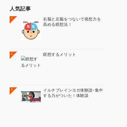
人気記事
1
右脳と左脳をつないで発想力を
高める瞑想法！
2
瞑想するメリット
3
イルチブレインヨガ体験談-集中
する力がついた！体験談