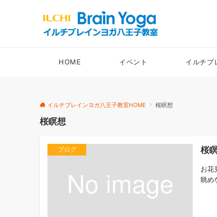
HOME
イベント
イルチブ
イルチブレインヨガ八王子教室HOME
桜瞑想
桜瞑想
桜
ブログ
お花
眺め