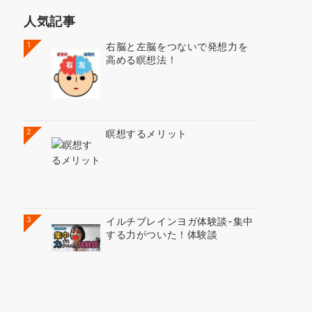
人気記事
1
右脳と左脳をつないで発想力を
高める瞑想法！
2
瞑想するメリット
3
イルチブレインヨガ体験談-集中
する力がついた！体験談