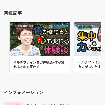
ー
シ
関連記事
ョ
ン
2019年10月10日
2019年10月10日
イルチブレインヨ
イルチブレインヨガ体験談-体が変
る力がついた！体
わると心も変わる
インフォメーション