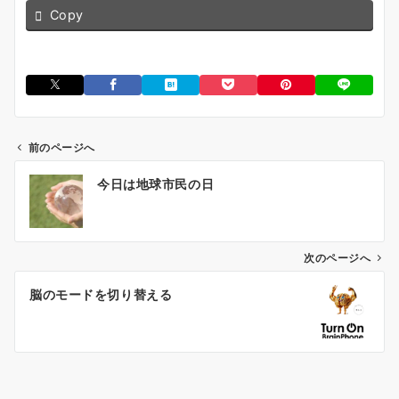
Copy
前のページへ
投
今日は地球市民の日
稿
ナ
ビ
ゲ
次のページへ
ー
脳のモードを切り替える
シ
ョ
ン