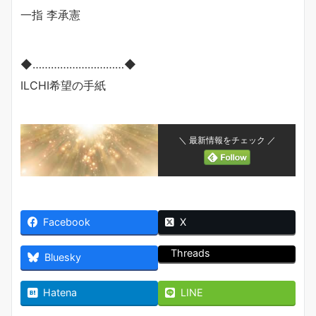
一指 李承憲
◆…………………………◆
ILCHI希望の手紙
＼ 最新情報をチェック ／
Facebook
X
Threads
Bluesky
Hatena
LINE