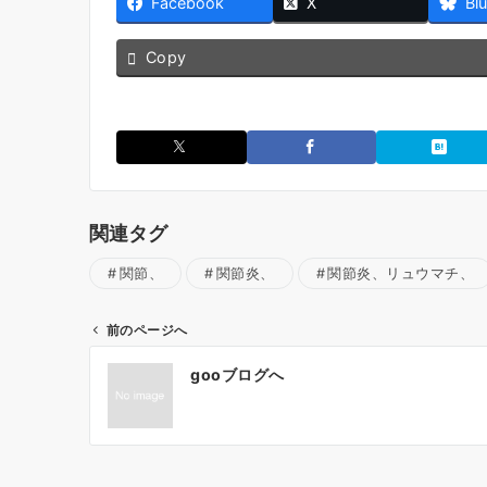
Facebook
X
Bl
Copy
関連タグ
関節、
関節炎、
関節炎、リュウマチ、
前のページへ
投
gooブログへ
稿
ナ
ビ
ゲ