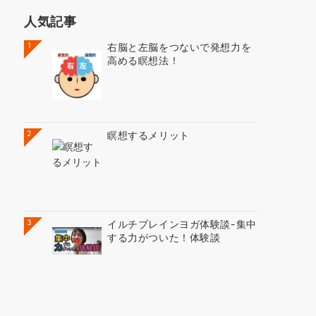
人気記事
1
右脳と左脳をつないで発想力を
高める瞑想法！
2
瞑想するメリット
3
イルチブレインヨガ体験談-集中
する力がついた！体験談