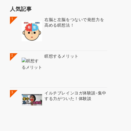
人気記事
1
右脳と左脳をつないで発想力を
高める瞑想法！
2
瞑想するメリット
3
イルチブレインヨガ体験談-集中
する力がついた！体験談