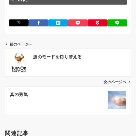
前のページへ
投
脳のモードを切り替える
稿
ナ
ビ
ゲ
次のページへ
ー
真の勇気
シ
ョ
ン
関連記事