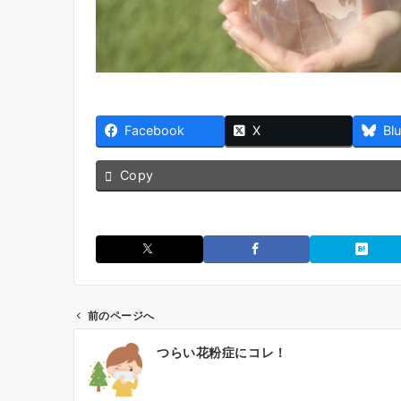
Facebook
X
Bl
Copy
前のページへ
投
つらい花粉症にコレ！
稿
ナ