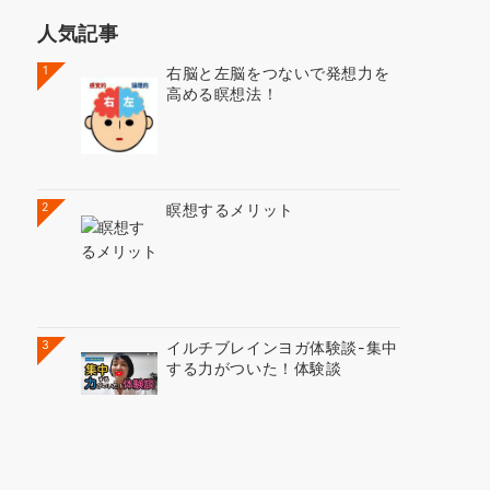
人気記事
1
右脳と左脳をつないで発想力を
高める瞑想法！
2
瞑想するメリット
3
イルチブレインヨガ体験談-集中
する力がついた！体験談