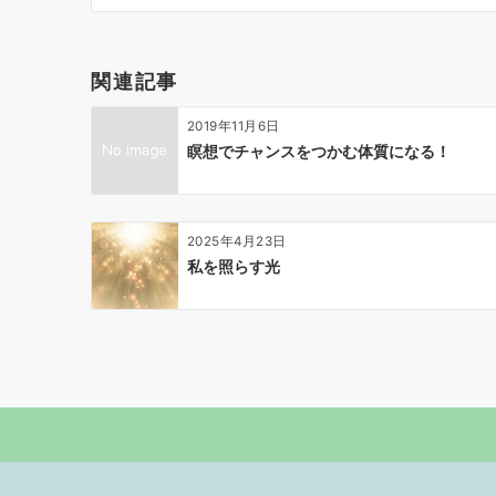
ビ
ゲ
ー
関連記事
シ
ョ
2019年11月6日
ン
瞑想でチャンスをつかむ体質になる！
2025年4月23日
私を照らす光