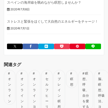
スペインの海岸線を眺めながら瞑想しませんか？
2020年7月8日
ストレスと緊張をほぐして大自然のエネルギーをチャージ！
2020年7月1日
関連タグ
瞑
オ
オ
オ
セ
ブ
瞑
想、
脳、
ン
ン
ン
ル
レ
想
呼
瞑
ラ
ラ
ラ
フ
イ
吸、
想、
イ
イ
イ
ヒ
ン
自分
呼吸
ン
ン
ン
ー
瞑
を愛
法、
ト
ヨ
リ
想
する
ヨ