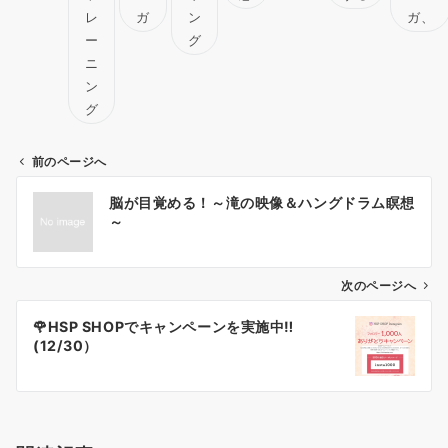
レ
ガ
ン
ガ、
ー
グ
ニ
ン
グ
前のページへ
投
脳が目覚める！～滝の映像＆ハングドラム瞑想
稿
～
ナ
ビ
ゲ
次のページへ
ー
🌹HSP SHOPでキャンペーンを実施中‼️
シ
(12/30）
ョ
ン